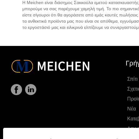
Η Meichen είναι διάσημος Σακκούλα εμετού κατασκευαστής κ
μπορούμε να σας παρέχουμε χαμηλή τιμή. Το πιο σημαντικ
είστε σίγουροι ότι θα αγοράσετε από εμάς καυτές πωλήσει
τα ανθεκτικά προϊόντα μας που είναι σε απόθεμα, εγγυόμασ
το εργοστάσιό μας και ειλικρινά ελπίζουμε να συνεργαστούμε
Γρή
Σπίτι
Σχετι
Προϊ
Νέα
Κατε
Αποσ
Επικ