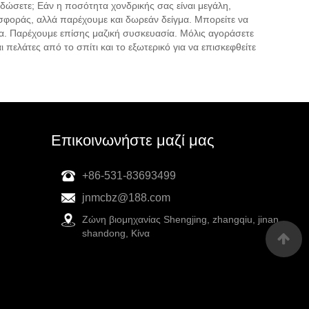
 δώσετε; Εάν η ποσότητα χονδρικής σας είναι μεγάλη,
φοράς, αλλά παρέχουμε και δωρεάν δείγμα. Μπορείτε να
να. Παρέχουμε επίσης μαζική συσκευασία. Μόλις αγοράσετε
ελάτες από το σπίτι και το εξωτερικό για να επισκεφθείτε
Επικοινωνήστε μαζί μας
+86-531-83693499
jnmcbz@188.com
Ζώνη βιομηχανίας Shengjing, zhangqiu, jinan,
shandong, Κίνα