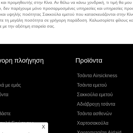
αι προμηθευτής στην Κίνα. Αν θέλω να κάνω χονδρική, τι τιμή θα μου
ό, δεν παρέχουμε μόνο προσαρμοσμένες υπηρεσίες και υπηρεσίες προσ
ς και υψηλής ποιότητας Σακκούλα εμετού που κατασκευάζονται στην Κί
τε τη μεγάλη ποσότητα σε γρήγορη παράδοση. Καλωσορίστε φίλους και π
 με την αξιότιμη εταιρεία σας.
γορη πλοήγηση
Προϊόντα
Τσάντα Airsickness
κά με εμάς
Τσάντα εμετού
όντα
Σακκούλα εμετού
Αδιάβροχη τσάντα
βάστε
Τσάντα ασθενών
τολή Ερώτησης
Χαρτοσακούλα
X
οινωνήστε μαζί μας
Χαρτοπετσέτα Airlaid