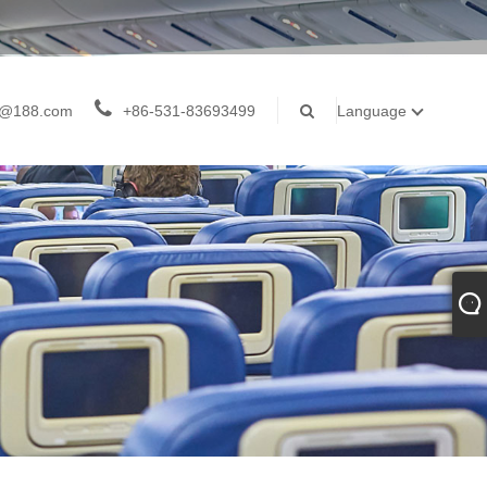
z@188.com
+86-531-83693499
Language